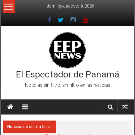
Saltar
domingo, agosto 9, 2026
al
contenido
El Espectador de Panamá
Noticias sin filtro, sin filtro en las noticias
Noticias de última hora: