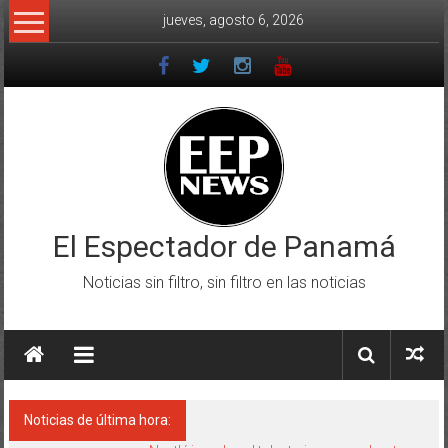
Saltar
jueves, agosto 6, 2026
al
contenido
El Espectador de Panamá
Noticias sin filtro, sin filtro en las noticias
Noticias de última hora: