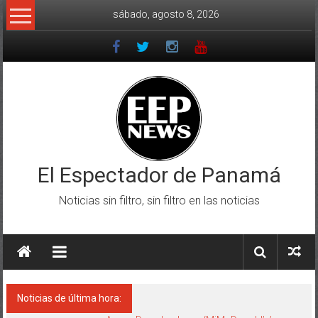
Saltar
sábado, agosto 8, 2026
al
contenido
El Espectador de Panamá
Noticias sin filtro, sin filtro en las noticias
Noticias de última hora: