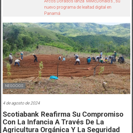
Arcos Dorados lanza ‘MiMcDonald’s’, su
nuevo programa de lealtad digital en
Panamá
NEGOCIOS
4 de agosto de 2024
Scotiabank Reafirma Su Compromiso
Con La Infancia A Través De La
Agricultura Orgánica Y La Seguridad