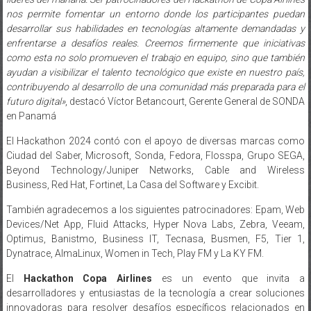
nos permite fomentar un entorno donde los participantes puedan
desarrollar sus habilidades en tecnologías altamente demandadas y
enfrentarse a desafíos reales. Creemos firmemente que iniciativas
como esta no solo promueven el trabajo en equipo, sino que también
ayudan a visibilizar el talento tecnológico que existe en nuestro país,
contribuyendo al desarrollo de una comunidad más preparada para el
futuro digital»
, destacó Víctor Betancourt, Gerente General de SONDA
en Panamá
El Hackathon 2024 contó con el apoyo de diversas marcas como
Ciudad del Saber, Microsoft, Sonda, Fedora, Flosspa, Grupo SEGA,
Beyond Technology/Juniper Networks, Cable and Wireless
Business, Red Hat, Fortinet, La Casa del Software y Excibit.
También agradecemos a los siguientes patrocinadores: Epam, Web
Devices/Net App, Fluid Attacks, Hyper Nova Labs, Zebra, Veeam,
Optimus, Banistmo, Business IT, Tecnasa, Busmen, F5, Tier 1,
Dynatrace, AlmaLinux, Women in Tech, Play FM y La KY FM.
El
Hackathon Copa Airlines
es un evento que invita a
desarrolladores y entusiastas de la tecnología a crear soluciones
innovadoras para resolver desafíos específicos relacionados en