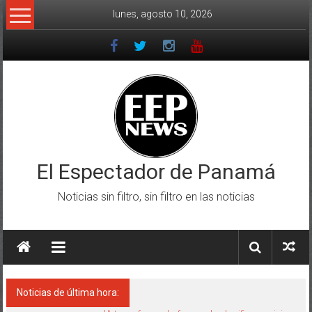
Saltar
lunes, agosto 10, 2026
al
contenido
El Espectador de Panamá
Noticias sin filtro, sin filtro en las noticias
Noticias de última hora: