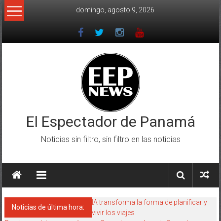
Saltar
domingo, agosto 9, 2026
al
contenido
El Espectador de Panamá
Noticias sin filtro, sin filtro en las noticias
IA transforma la forma de planificar y
Noticias de última hora:
vivir los viajes