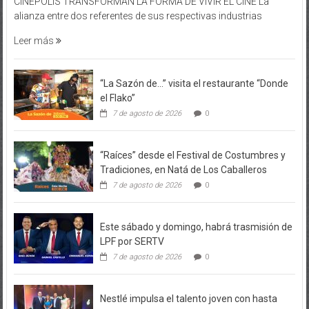
CINÉPOLIS TRANSFORMAN LA FORMA DE VIVIR EL CINE La
alianza entre dos referentes de sus respectivas industrias
Leer más
“La Sazón de…” visita el restaurante “Donde
el Flako”
7 de agosto de 2026
0
“Raíces” desde el Festival de Costumbres y
Tradiciones, en Natá de Los Caballeros
7 de agosto de 2026
0
Este sábado y domingo, habrá trasmisión de
LPF por SERTV
7 de agosto de 2026
0
Nestlé impulsa el talento joven con hasta