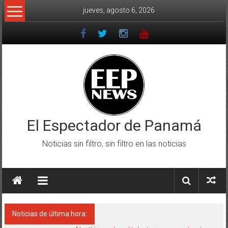
Saltar
jueves, agosto 6, 2026
al
contenido
El Espectador de Panamá
Noticias sin filtro, sin filtro en las noticias
Noticias de última hora: