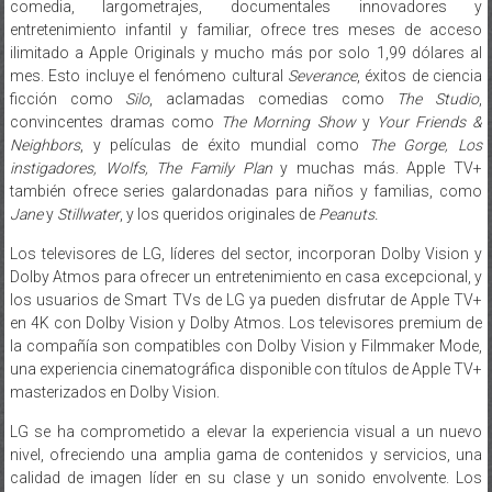
comedia, largometrajes, documentales innovadores y
entretenimiento infantil y familiar, ofrece tres meses de acceso
ilimitado a Apple Originals y mucho más por solo 1,99 dólares al
mes. Esto incluye el fenómeno cultural
Severance
, éxitos de ciencia
ficción como
Silo
, aclamadas comedias como
The Studio
,
convincentes dramas como
The Morning Show
y
Your Friends &
Neighbors
, y películas de éxito mundial como
The Gorge, Los
instigadores, Wolfs, The Family Plan
y muchas más. Apple TV+
también ofrece series galardonadas para niños y familias, como
Jane
y
Stillwater
, y los queridos originales de
Peanuts.
Los televisores de LG, líderes del sector, incorporan Dolby Vision y
Dolby Atmos para ofrecer un entretenimiento en casa excepcional, y
los usuarios de Smart TVs de LG ya pueden disfrutar de Apple TV+
en 4K con Dolby Vision y Dolby Atmos. Los televisores premium de
la compañía son compatibles con Dolby Vision y Filmmaker Mode,
una experiencia cinematográfica disponible con títulos de Apple TV+
masterizados en Dolby Vision.
LG se ha comprometido a elevar la experiencia visual a un nuevo
nivel, ofreciendo una amplia gama de contenidos y servicios, una
calidad de imagen líder en su clase y un sonido envolvente. Los