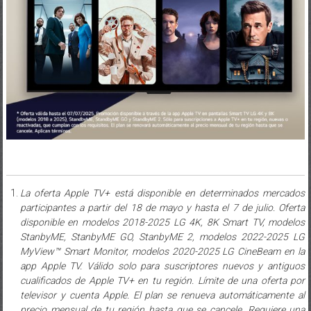
La oferta Apple TV+ está disponible en determinados mercados
participantes a partir del 18 de mayo y hasta el 7 de julio. Oferta
disponible en modelos 2018-2025 LG 4K, 8K Smart TV, modelos
StanbyME, StanbyME GO, StanbyME 2, modelos 2022-2025 LG
MyView™ Smart Monitor, modelos 2020-2025 LG CineBeam en la
app Apple TV. Válido solo para suscriptores nuevos y antiguos
cualificados de Apple TV+ en tu región. Límite de una oferta por
televisor y cuenta Apple. El plan se renueva automáticamente al
precio mensual de tu región hasta que se cancele. Requiere una