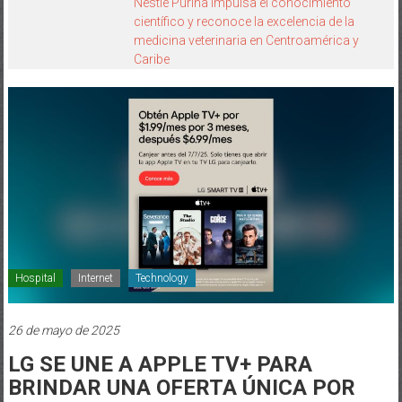
Nestlé Purina impulsa el conocimiento
científico y reconoce la excelencia de la
medicina veterinaria en Centroamérica y
Caribe
Hospital
Internet
Technology
26 de mayo de 2025
LG SE UNE A APPLE TV+ PARA
BRINDAR UNA OFERTA ÚNICA POR