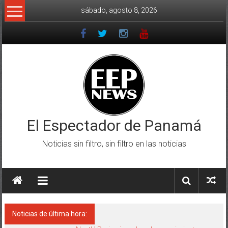
Saltar
sábado, agosto 8, 2026
al
contenido
El Espectador de Panamá
Noticias sin filtro, sin filtro en las noticias
Noticias de última hora: