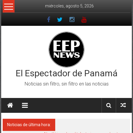
Saltar
miércoles, agosto 5, 2026
al
contenido
El Espectador de Panamá
Noticias sin filtro, sin filtro en las noticias
Noticias de última hora: