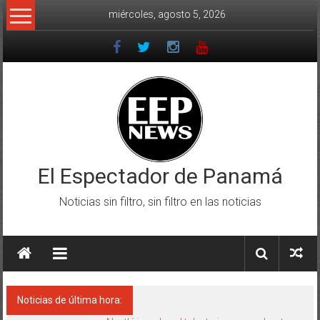
Saltar
miércoles, agosto 5, 2026
al
contenido
El Espectador de Panamá
Noticias sin filtro, sin filtro en las noticias
Noticias de última hora: