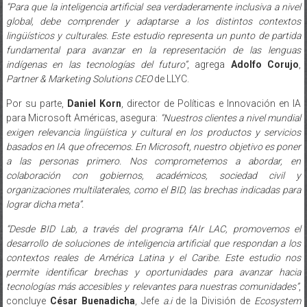
“Para que la inteligencia artificial sea verdaderamente inclusiva a nivel
global, debe comprender y adaptarse a los distintos contextos
lingüísticos y culturales. Este estudio representa un punto de partida
fundamental para avanzar en la representación de las lenguas
indígenas en las tecnologías del futuro”
, agrega
Adolfo Corujo
,
Partner & Marketing Solutions CEO
de LLYC.
Por su parte,
Daniel Korn
, director de Políticas e Innovación en IA
para Microsoft Américas, asegura:
“Nuestros clientes a nivel mundial
exigen relevancia lingüística y cultural en los productos y servicios
basados en IA que ofrecemos. En Microsoft, nuestro objetivo es poner
a las personas primero. Nos comprometemos a abordar, en
colaboración con gobiernos, académicos, sociedad civil y
organizaciones multilaterales, como el BID, las brechas indicadas para
lograr dicha meta”.
“Desde BID Lab, a través del programa fAIr LAC, promovemos el
desarrollo de soluciones de inteligencia artificial que respondan a los
contextos reales de América Latina y el Caribe. Este estudio nos
permite identificar brechas y oportunidades para avanzar hacia
tecnologías más accesibles y relevantes para nuestras comunidades”
,
concluye
César Buenadicha
, Jefe
a.i
de la División de
Ecosystem