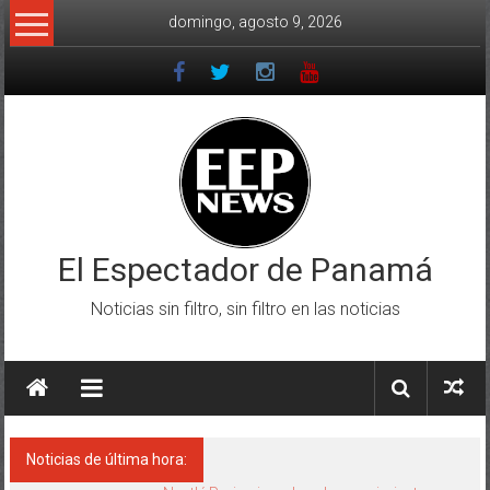
Saltar
domingo, agosto 9, 2026
al
contenido
El Espectador de Panamá
Noticias sin filtro, sin filtro en las noticias
Noticias de última hora: