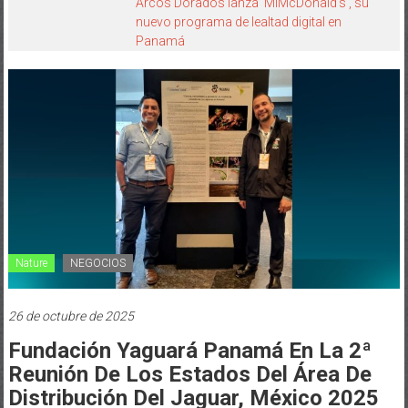
Arcos Dorados lanza ‘MiMcDonald’s’, su
nuevo programa de lealtad digital en
Panamá
Nature
NEGOCIOS
26 de octubre de 2025
Fundación Yaguará Panamá En La 2ª
Reunión De Los Estados Del Área De
Distribución Del Jaguar, México 2025