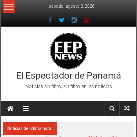
Saltar
sábado, agosto 8, 2026
al
contenido
El Espectador de Panamá
Noticias sin filtro, sin filtro en las noticias
Noticias de última hora: