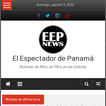
Saltar
domingo, agosto 9, 2026
al
contenido
El Espectador de Panamá
Noticias sin filtro, sin filtro en las noticias
Noticias de última hora: