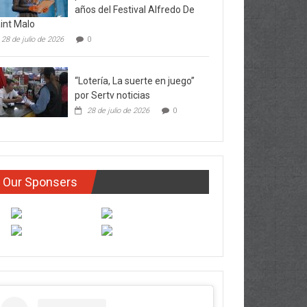
años del Festival Alfredo De
int Malo
28 de julio de 2026
0
“Lotería, La suerte en juego”
por Sertv noticias
28 de julio de 2026
0
Our Sponsers