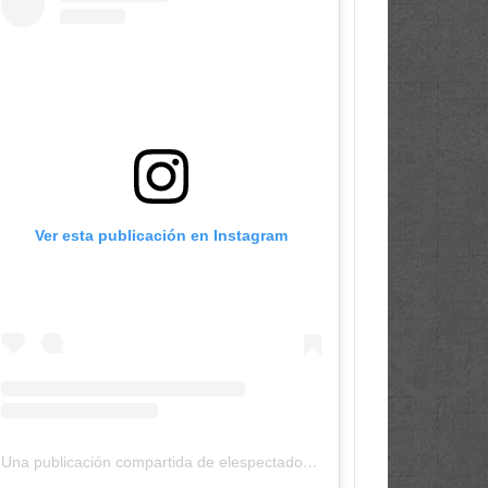
Ver esta publicación en Instagram
Una publicación compartida de elespectadordepanama (@elespectadordepanama)