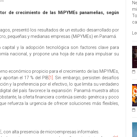
ios
Ne
mi
 motor de crecimiento de las MiPYMEs panameñas, según
To
ca
pagos, presentó los resultados de un estudio desarrollado por
Le
micro, pequeñas y medianas empresas (MiPYMEs) en Panamá.
o a capital y la adopción tecnológica son factores clave para
omía nacional, y propone una hoja de ruta para impulsar su
torno económico propicio para el crecimiento de las MiPYMEs,
y aportan el 17 % del PIB
[1]
. Sin embargo, persisten desafíos
ión y la preferencia por el efectivo, lo que limita su verdadero
 digital del país favorece la expansión: Panamá muestra altos
bstante, la oferta financiera continúa siendo genérica y poco
ue refuerza la urgencia de ofrecer soluciones más flexibles,
, con alta presencia de microempresas informales.