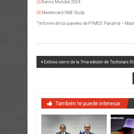
[3]
Banco Mundial 2024
[4]
Mastercard SME Study
5
Informe de los paneles de PYMES: Panamá – Mas
Navegación
Exitoso cierre de la 7ma edición de Techstars
de
entradas
También te puede interesar