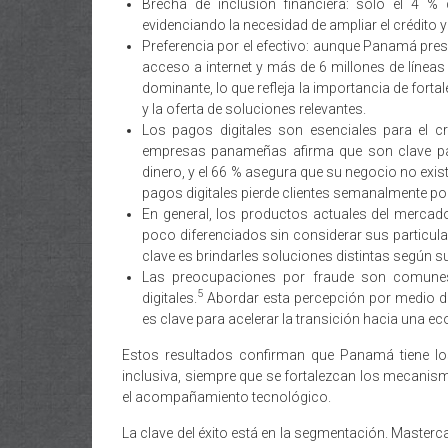
Brecha de inclusión financiera: solo el 4 
evidenciando la necesidad de ampliar el crédito y 
Preferencia por el efectivo: aunque Panamá prese
acceso a internet y más de 6 millones de líneas
dominante, lo que refleja la importancia de fortal
y la oferta de soluciones relevantes.
Los pagos digitales son esenciales para el c
empresas panameñas afirma que son clave par
dinero, y el 66 % asegura que su negocio no exis
pagos digitales pierde clientes semanalmente po
En general, los productos actuales del merca
poco diferenciados sin considerar sus particul
clave es brindarles soluciones distintas según s
Las preocupaciones por fraude son comunes 
5
digitales.
Abordar esta percepci­ón por medio d
es clave para acelerar la transici­ón hacia una ec
Estos resultados confirman que Panamá tiene lo
inclusiva, siempre que se fortalezcan los mecanismo
el acompañamiento tecnológico.
La clave del éxito está en la segmentación. Master