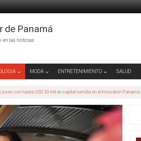
or de Panamá
ro en las noticias
OLOGIA
MODA
ENTRETENIMIENTO
SALUD
to joven con hasta USD 30 mil en capital semilla en el Innovatón Panamá