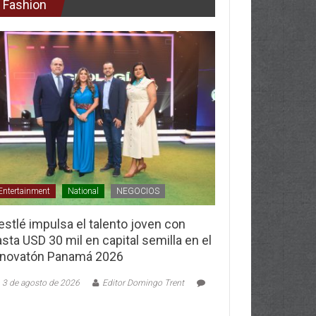
Fashion
Entertainment
National
NEGOCIOS
stlé impulsa el talento joven con
sta USD 30 mil en capital semilla en el
nnovatón Panamá 2026
3 de agosto de 2026
Editor Domingo Trent