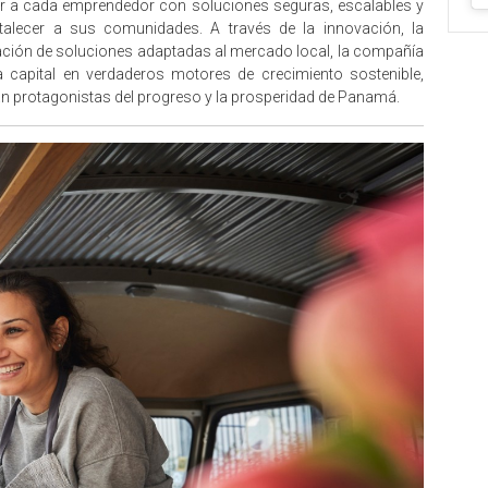
par a cada emprendedor con soluciones seguras, escalables y
rtalecer a sus comunidades. A través de la innovación, la
eación de soluciones adaptadas al mercado local, la compañía
a capital en verdaderos motores de crecimiento sostenible,
n protagonistas del progreso y la prosperidad de Panamá.