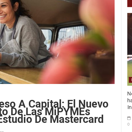
Ne
ha
eso A Capital: El Nuevo
I
to De Las MiPYMEs
studio De Mastercard
0