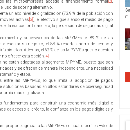
% de las microempresas accede a financiamiento formal
[2]
,
el uso de scoring alternativo.
Sa
nta un alto nivel de digitalización (73.9 % de la población con
 móviles activas
[3]
), el efectivo sigue siendo el medio de pago
ecer la educación financiera, la percepción de seguridad digital
recimiento y supervivencia de las MiPYMEs: el 89 % de las
a escalar su negocio, el 88 % reporta ahorro de tiempo y
tiría sin ellos. Además, el 62 % de las MiPYMEs que no aceptan
r no ofrecer esta opción.
[4]
do no están adaptadas al segmento MiPYME, puesto que son
aridades y se ofrecen de manera independiente. Una necesidad
u tamaño y etapa.
entre las MiPYMEs, lo que limita la adopció­n de pagos
e soluciones basadas en altos estándares de ciberseguridad
onom­ía m­ás digitalizada.
s fundamentos para construir una economía más digital e
s de acceso al crédito, la confianza en los pagos digitales y
card propone agrupar a las MiPYMEs en cuatro perfiles —desde