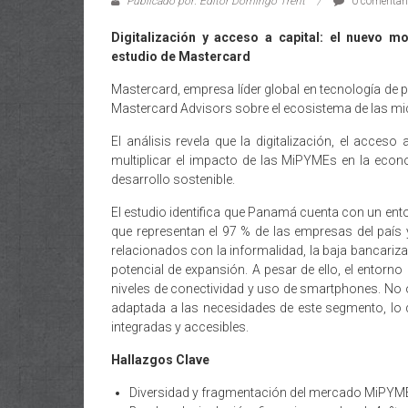
Publicado por: Editor Domingo Trent
0 comentar
Digitalización y acceso a capital: el nuevo
estudio de Mastercard
Mastercard, empresa líder global en tecnología de 
Mastercard Advisors sobre el ecosistema de las 
El análisis revela que la digitalización, el acces
multiplicar el impacto de las MiPYMEs en la econ
desarrollo sostenible.
El estudio identifica que Panamá cuenta con un en
que representan el 97 % de las empresas del país 
relacionados con la informalidad, la baja bancarizac
potencial de expansión. A pesar de ello, el entorno
niveles de conectividad y uso de smartphones. No o
adaptada a las necesidades de este segmento, lo q
integradas y accesibles.
Hallazgos Clave
Diversidad y fragmentación del mercado MiPYME