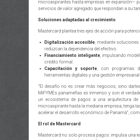
microaspirantes hasta empresas en expansión— par
servicios de valor agregado que respondan a su ta
Soluciones adaptadas al crecimiento
Mastercard plantea tres ejes de acción para potenc
Digitalización accesible
, mediante soluciones
reduzcan la dependencia del efectivo.
Financiamiento inteligente
, impulsando modelo
crédito formal.
Capacitación y soporte
, con programas d
herramientas digitales y una gestión empresarial 
“El desafío no es crear más negocios, sino darles e
MiPYMEs panameñas es inmenso y son el verdader
un ecosistema de pagos a una arquitectura de 
microaspirante hasta la mediana empresa, tenga las
acelerar el desarrollo económico de Panamá”, com
El rol de Mastercard
Mastercard no solo procesa pagos: impulsa una ec