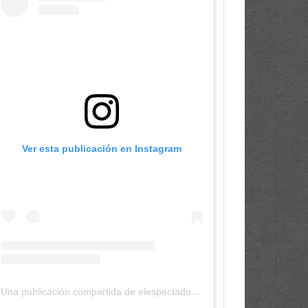
Ver esta publicación en Instagram
Una publicación compartida de elespectadordepanama (@elespectadordepanama)