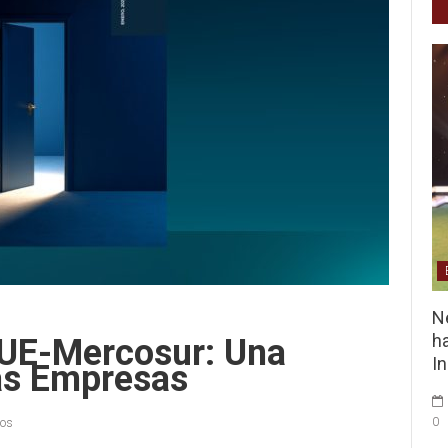
Ne
ha
 UE-Mercosur: Una
I
as Empresas
0
ios