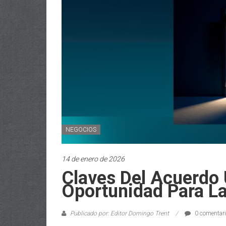
NEGOCIOS
14 de enero de 2026
Claves Del Acuerdo
Oportunidad Para L
Publicado por: Editor Domingo Trent
0 comentar