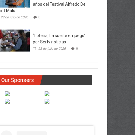
años del Festival Alfredo De
int Malo
28 de julio de 2026
0
“Lotería, La suerte en juego”
por Sertv noticias
28 de julio de 2026
0
Our Sponsers