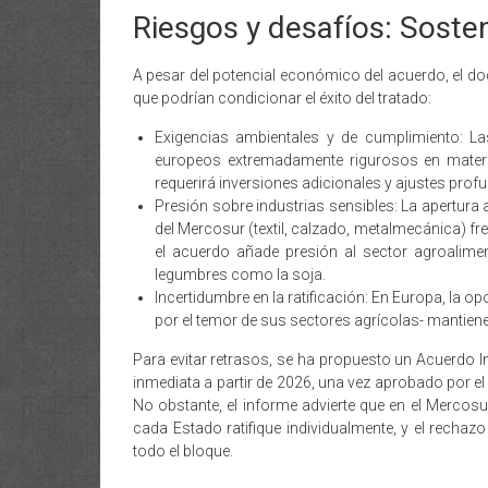
Riesgos y desafíos: Sosten
A pesar del potencial económico del acuerdo, el doc
que podrían condicionar el éxito del tratado:
Exigencias ambientales y de cumplimiento: L
europeos extremadamente rigurosos en materia
requerirá inversiones adicionales y ajustes pro
Presión sobre industrias sensibles: La apertur
del Mercosur (textil, calzado, metalmecánica) f
el acuerdo añade presión al sector agroalime
legumbres como la soja.
Incertidumbre en la ratificación: En Europa, la 
por el temor de sus sectores agrícolas- mantiene
Para evitar retrasos, se ha propuesto un Acuerdo In
inmediata a partir de 2026, una vez aprobado por el
No obstante, el informe advierte que en el Mercosur
cada Estado ratifique individualmente, y el rechaz
todo el bloque.