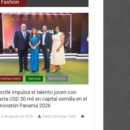
Fashion
Entertainment
National
NEGOCIOS
stlé impulsa el talento joven con
sta USD 30 mil en capital semilla en el
nnovatón Panamá 2026
3 de agosto de 2026
Editor Domingo Trent