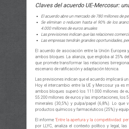
Claves del acuerdo UE-Mercosur: un
El acuerdo abre un mercado de 780 millones de pe
Se eliminan o reducen hasta el 90% de los aranc
4.000 millones de euros anuales
Las previsiones indican que las relaciones comer
Las empresas tendrán grandes oportunidades, pero
El acuerdo de asociación entre la Unión Europea y
ambos bloques. La alianza, que engloba al 25% de
que promete transformar las relaciones birregiona
escenario de ratificación y adaptación técnica.
Las previsiones indican que el acuerdo implicará u
Hoy el intercambio entre la UE y Mercosur ya es ma
ambos bloques superó los 111.000 millones de eu
55.200 millones de euros y las importaciones, los
minerales (30,5%) y pulpa/papel (6,8%). Lo que
productos químicos y farmacéuticos (25%) y equipo
El informe
‘Entre la apertura y la competitividad:
por LLYC, analiza el contexto político y legal, l