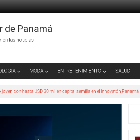
or de Panamá
ro en las noticias
OLOGIA
MODA
ENTRETENIMIENTO
SALUD
to joven con hasta USD 30 mil en capital semilla en el Innovatón Panamá