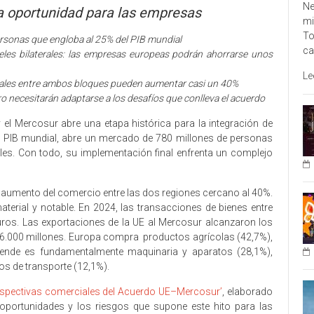
Ne
a oportunidad para las empresas
mi
To
rsonas que engloba al 25% del PIB mundial
ca
eles bilaterales: las empresas europeas podrán ahorrarse unos
Le
ciales entre ambos bloques pueden aumentar casi un 40%
 necesitarán adaptarse a los desafíos que conlleva el acuerdo
 el Mercosur abre una etapa histórica para la integración de
l PIB mundial, abre un mercado de 780 millones de personas
les. Con todo, su implementación final enfrenta un complejo
n aumento del comercio entre las dos regiones cercano al 40%.
terial y notable. En 2024, las transacciones de bienes entre
ros. Las exportaciones de la UE al Mercosur alcanzaron los
 56.000 millones. Europa compra productos agrícolas (42,7%),
 vende es fundamentalmente maquinaria y aparatos (28,1%),
s de transporte (12,1%).
 perspectivas comerciales del Acuerdo UE–Mercosur’
, elaborado
as oportunidades y los riesgos que supone este hito para las