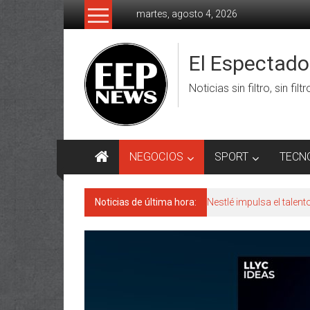
Saltar
martes, agosto 4, 2026
al
contenido
El Espectad
Noticias sin filtro, sin filt
NEGOCIOS
SPORT
TECN
Noticias de última hora:
Nestlé impulsa el talen