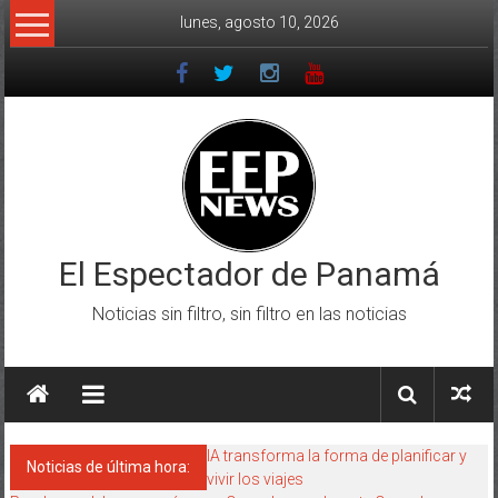
Saltar
lunes, agosto 10, 2026
al
contenido
El Espectador de Panamá
Noticias sin filtro, sin filtro en las noticias
IA transforma la forma de planificar y
Noticias de última hora:
vivir los viajes