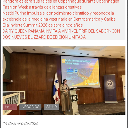
Pandora celebra sus raíces en Copenhague durante Copenhagen
Fashion Week a través de alianzas creativas
Nestlé Purina impulsa el conocimiento científico y reconoce la
excelencia de la medicina veterinaria en Centroamérica y Caribe
Ella Invierte Summit 2026 celebra cinco años
DAIRY QUEEN PANAMÁ INVITA A VIVIR «EL TRIP DEL SABOR» CON
DOS NUEVOS BLIZZARD DE EDICIÓN LIMITADA
Health
NEGOCIOS
SALUD
14 de enero de 2026