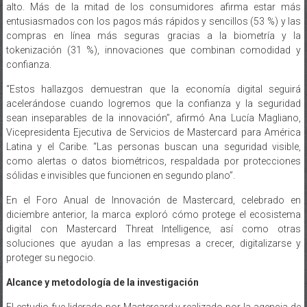
compras en línea más seguras gracias a la biometría y la
tokenización (31 %), innovaciones que combinan comodidad y
confianza.
“Estos hallazgos demuestran que la economía digital seguirá
acelerándose cuando logremos que la confianza y la seguridad
sean inseparables de la innovación”, afirmó Ana Lucía Magliano,
Vicepresidenta Ejecutiva de Servicios de Mastercard para América
Latina y el Caribe. “Las personas buscan una seguridad visible,
como alertas o datos biométricos, respaldada por protecciones
sólidas e invisibles que funcionen en segundo plano”.
En el Foro Anual de Innovación de Mastercard, celebrado en
diciembre anterior, la marca exploró cómo protege el ecosistema
digital con Mastercard Threat Intelligence, así como otras
soluciones que ayudan a las empresas a crecer, digitalizarse y
proteger su negocio.
Alcance y metodología de la investigación
El estudio fue liderado por Mastercard y realizado por la agencia de
investigación independiente Many Minds Group. En octubre de 2025,
se realizó una encuesta cuantitativa en línea a 3577 adultos en 12