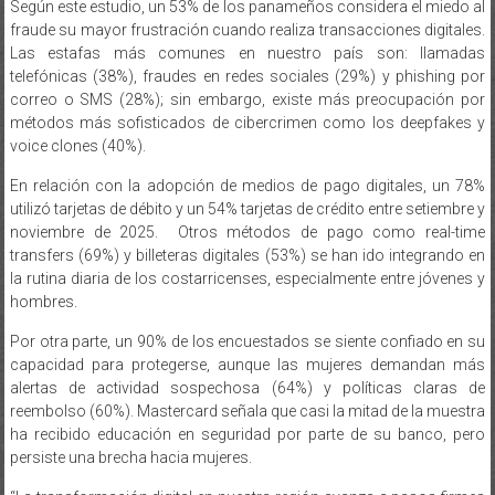
Las estafas más comunes en nuestro país son: llamadas
telefónicas (38%), fraudes en redes sociales (29%) y phishing por
correo o SMS (28%); sin embargo, existe más preocupación por
métodos más sofisticados de cibercrimen como los deepfakes y
voice clones (40%).
En relación con la adopción de medios de pago digitales, un 78%
utilizó tarjetas de débito y un 54% tarjetas de crédito entre setiembre y
noviembre de 2025. Otros métodos de pago como real-time
transfers (69%) y billeteras digitales (53%) se han ido integrando en
la rutina diaria de los costarricenses, especialmente entre jóvenes y
hombres.
Por otra parte, un 90% de los encuestados se siente confiado en su
capacidad para protegerse, aunque las mujeres demandan más
alertas de actividad sospechosa (64%) y políticas claras de
reembolso (60%). Mastercard señala que casi la mitad de la muestra
ha recibido educación en seguridad por parte de su banco, pero
persiste una brecha hacia mujeres.
“La transformación digital en nuestra región avanza a pasos firmes
y, con ella, surge una realidad dual: las personas confían en la