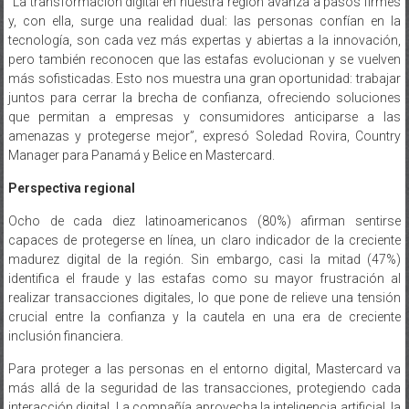
tecnología, son cada vez más expertas y abiertas a la innovación,
pero también reconocen que las estafas evolucionan y se vuelven
más sofisticadas. Esto nos muestra una gran oportunidad: trabajar
juntos para cerrar la brecha de confianza, ofreciendo soluciones
que permitan a empresas y consumidores anticiparse a las
amenazas y protegerse mejor”, expresó Soledad Rovira, Country
Manager para Panamá y Belice en Mastercard.
Perspectiva regional
Ocho de cada diez latinoamericanos (80%) afirman sentirse
capaces de protegerse en línea, un claro indicador de la creciente
madurez digital de la región. Sin embargo, casi la mitad (47%)
identifica el fraude y las estafas como su mayor frustración al
realizar transacciones digitales, lo que pone de relieve una tensión
crucial entre la confianza y la cautela en una era de creciente
inclusión financiera.
Para proteger a las personas en el entorno digital, Mastercard va
más allá de la seguridad de las transacciones, protegiendo cada
interacción digital. La compañía aprovecha la inteligencia artificial, la
analítica avanzada y el modelado de comportamiento para anticipar
y prevenir las ciberamenazas antes de que ocurran, con el respaldo