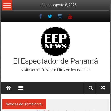
Saltar
sábado, agosto 8, 2026
al
contenido
El Espectador de Panamá
Noticias sin filtro, sin filtro en las noticias
Noticias de última hora: