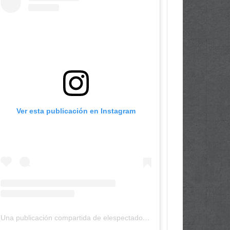
Ver esta publicación en Instagram
Una publicación compartida de elespectadordepanama (@elespectadordepanama)