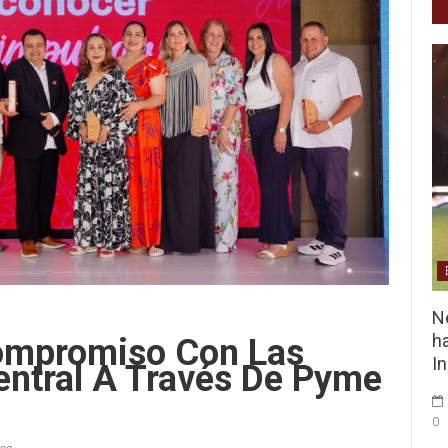
Ne
ha
ompromiso Con Las
I
ntral A Través De Pyme
0