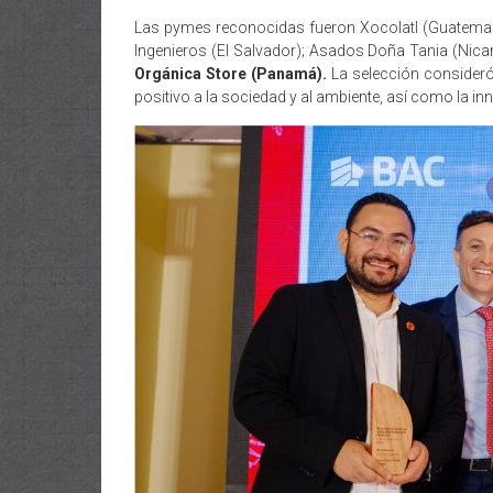
Las pymes reconocidas fueron Xocolatl (Guatema
Ingenieros (El Salvador); Asados Doña Tania (Nica
Orgánica Store (Panamá).
La selección consideró 
positivo a la sociedad y al ambiente, así como la in