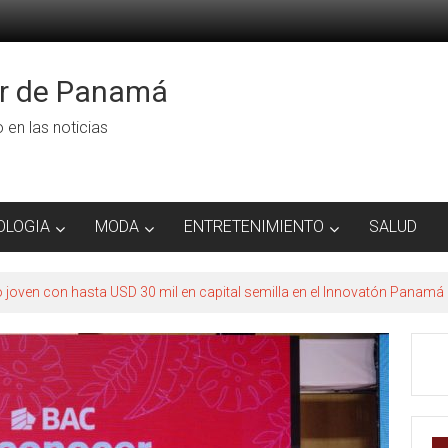
or de Panamá
ro en las noticias
OLOGIA
MODA
ENTRETENIMIENTO
SALUD
to joven con hasta USD 30 mil en capital semilla en el Innovatón Panamá