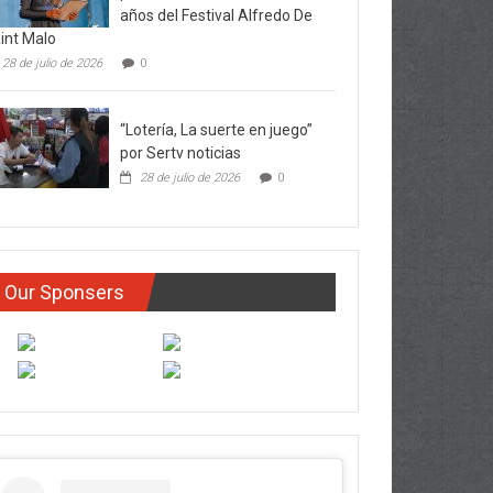
años del Festival Alfredo De
int Malo
28 de julio de 2026
0
“Lotería, La suerte en juego”
por Sertv noticias
28 de julio de 2026
0
Our Sponsers