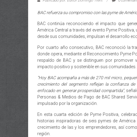
Publicado por: Editor Domingo Trent
0 comentar
BAC refuerza su compromiso con las pyme de América
BAC continúa reconociendo el impacto que gene
América Central a través del evento Pyme Positiva, 
desde sus comunidades, impulsan el desarrollo econ
Por cuarto año consecutivo, BAC reconoció la tr
donde opera, mediante el Reconocimiento Pyme Pos
respaldo de BAC y se distinguen por promover v
impacto positivo y sostenible en sus comunidades.
“Hoy BAC acompaña a más de 270 mil micro, pequeñas
crecimiento del segmento reflejan la confianza d
enfocado en generar prosperidad compartida”,
señal
Personas & Medios de Pago de BAC Shared Service
impulsado por la organización.
En esta cuarta edición de Pyme Positiva, celebr
historias inspiradoras de seis pymes de América C
crecimiento de las y los emprendedores, así como 
región.