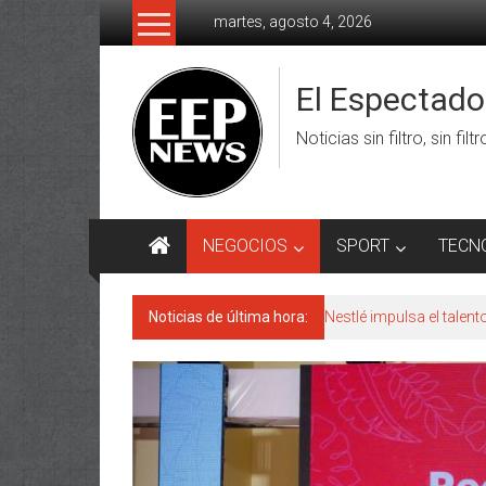
Saltar
martes, agosto 4, 2026
al
contenido
El Espectad
Noticias sin filtro, sin filt
NEGOCIOS
SPORT
TECN
Noticias de última hora:
Nestlé impulsa el talen