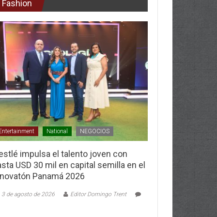
Fashion
Entertainment
National
NEGOCIOS
stlé impulsa el talento joven con
sta USD 30 mil en capital semilla en el
nnovatón Panamá 2026
3 de agosto de 2026
Editor Domingo Trent