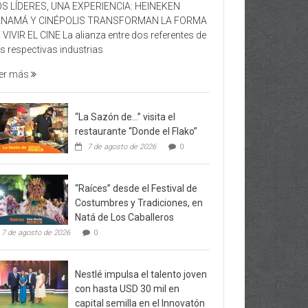
S LÍDERES, UNA EXPERIENCIA: HEINEKEN
ANAMÁ Y CINÉPOLIS TRANSFORMAN LA FORMA
 VIVIR EL CINE La alianza entre dos referentes de
s respectivas industrias
er más
“La Sazón de…” visita el
restaurante “Donde el Flako”
7 de agosto de 2026
0
“Raíces” desde el Festival de
Costumbres y Tradiciones, en
Natá de Los Caballeros
7 de agosto de 2026
0
Nestlé impulsa el talento joven
con hasta USD 30 mil en
capital semilla en el Innovatón