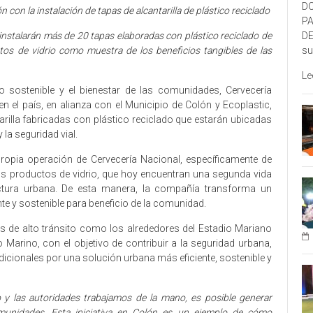
DO
 con la instalación de tapas de alcantarilla de plástico reciclado
P
DE
 instalarán más de 20 tapas elaboradas con plástico reciclado de
su
uctos de vidrio como muestra de los beneficios tangibles de las
Le
sostenible y el bienestar de las comunidades, Cervecería
en el país, en alianza con el Municipio de Colón y Ecoplastic,
arilla fabricadas con plástico reciclado que estarán ubicadas
 la seguridad vial.
 propia operación de Cervecería Nacional, específicamente de
 sus productos de vidrio, que hoy encuentran una segunda vida
ctura urbana. De esta manera, la compañía transforma un
nte y sostenible para beneficio de la comunidad.
s de alto tránsito como los alrededores del Estadio Mariano
o Marino, con el objetivo de contribuir a la seguridad urbana,
adicionales por una solución urbana más eficiente, sostenible y
y las autoridades trabajamos de la mano, es posible generar
munidades. Esta iniciativa en Colón es un ejemplo de cómo