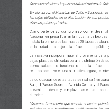
Cervecería Nacional impulsa la infraestructura de Colón
En alianza con el Municipio de Colón y Ecoplastic, se
las cajas utilizadas en la distribución de sus prod
alianzas público-privadas.
Como parte de su compromiso con el desarrollo 
Nacional, empresa líder en la industria de bebidas 
instaló la primera de las más de 20 tapas de alcant
en la ciudad para mejorar la infraestructura pública y
La iniciativa incorpora material proveniente de la
cajas plásticas utilizadas para la distribución de
como soluciones funcionales para la infraestru
recurso operativo en una alternativa segura, resiste
La colocación de estas tapas se realizará en zona
Bula, el Parque Sucre, la Avenida Central y el Pase
prevenir accidentes y reemplazar las estructuras tr
duradera.
“Creemos firmemente que cuando el sector privado 
soluciones que transforman positivamente las co