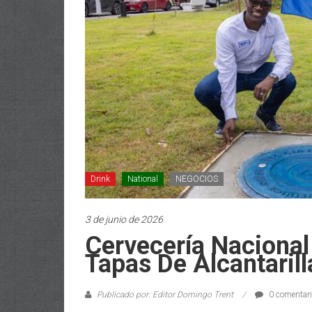
Drink
National
NEGOCIOS
3 de junio de 2026
Cervecería Nacional
Tapas De Alcantarill
Publicado por: Editor Domingo Trent
0 comentar