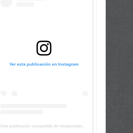
Ver esta publicación en Instagram
Una publicación compartida de elespectadordepanama (@elespectadordepanama)