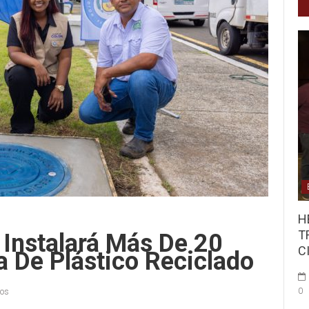
H
T
 Instalará Más De 20
C
a De Plástico Reciclado
0
ios