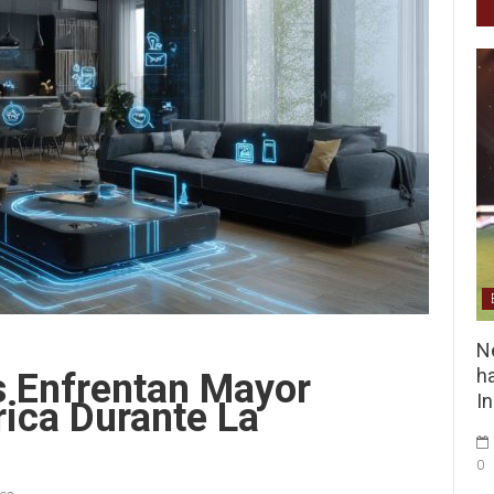
Ne
ha
s Enfrentan Mayor
I
rica Durante La
0