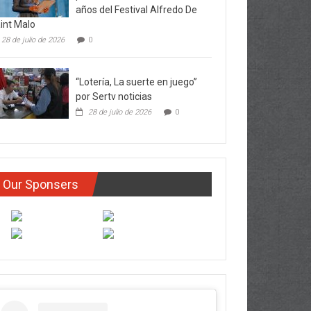
años del Festival Alfredo De
int Malo
28 de julio de 2026
0
“Lotería, La suerte en juego”
por Sertv noticias
28 de julio de 2026
0
Our Sponsers