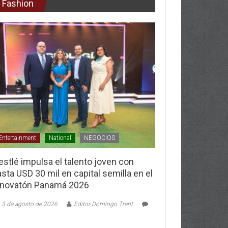
Fashion
Entertainment
National
NEGOCIOS
stlé impulsa el talento joven con
sta USD 30 mil en capital semilla en el
nnovatón Panamá 2026
3 de agosto de 2026
Editor Domingo Trent