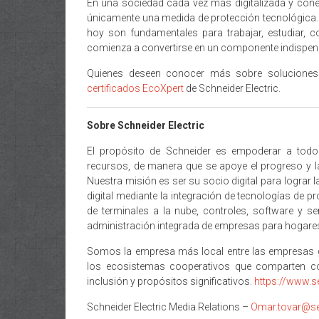
En una sociedad cada vez más digitalizada y conec
únicamente una medida de protección tecnológica. 
hoy son fundamentales para trabajar, estudiar, co
comienza a convertirse en un componente indispen
Quienes deseen conocer más sobre soluciones
certificados EcoXpert
de Schneider Electric.
Sobre Schneider Electric
El propósito de Schneider es empoderar a todo
recursos, de manera que se apoye el progreso y la
Nuestra misión es ser su socio digital para lograr 
digital mediante la integración de tecnologías de 
de terminales a la nube, controles, software y se
administración integrada de empresas para hogares, e
Somos la empresa más local entre las empresas g
los ecosistemas cooperativos que comparten c
inclusión y propósitos significativos.
https://www.s
Schneider Electric Media Relations –
Omar.tovar@s