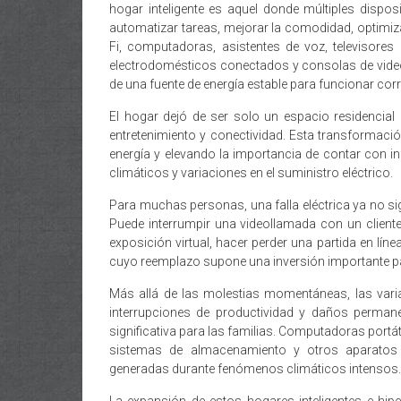
hogar inteligente es aquel donde múltiples dispo
automatizar tareas, mejorar la comodidad, optimiza
Fi, computadoras, asistentes de voz, televisores i
electrodomésticos conectados y consolas de video
de una fuente de energía estable para funcionar cor
El hogar dejó de ser solo un espacio residencial 
entretenimiento y conectividad. Esta transformac
energía y elevando la importancia de contar con 
climáticos y variaciones en el suministro eléctrico.
Para muchas personas, una falla eléctrica ya no si
Puede interrumpir una videollamada con un client
exposición virtual, hacer perder una partida en lí
cuyo reemplazo supone una inversión importante par
Más allá de las molestias momentáneas, las vari
interrupciones de productividad y daños perman
significativa para las familias. Computadoras portáti
sistemas de almacenamiento y otros aparatos
generadas durante fenómenos climáticos intensos.