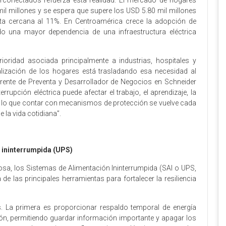
erconectados refuerza esta realidad. El mercado de hogares
mil millones y se espera que supere los USD 5.80 mil millones
a cercana al 11%. En Centroamérica crece la adopción de
do una mayor dependencia de una infraestructura eléctrica
rioridad asociada principalmente a industrias, hospitales y
talización de los hogares está trasladando esa necesidad al
gerente de Preventa y Desarrollador de Negocios en Schneider
rrupción eléctrica puede afectar el trabajo, el aprendizaje, la
or lo que contar con mecanismos de protección se vuelve cada
 la vida cotidiana”.
n ininterrumpida (UPS)
sa, los Sistemas de Alimentación Ininterrumpida (SAI o UPS,
e las principales herramientas para fortalecer la resiliencia
. La primera es proporcionar respaldo temporal de energía
ón, permitiendo guardar información importante y apagar los