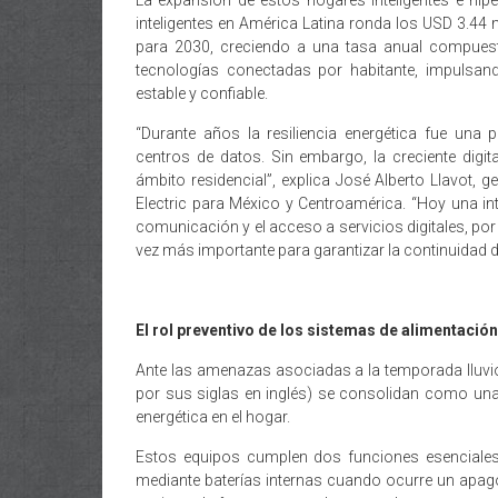
La expansión de estos hogares inteligentes e hip
inteligentes en América Latina ronda los USD 3.44 
para 2030, creciendo a una tasa anual compuest
tecnologías conectadas por habitante, impulsan
estable y confiable.
“Durante años la resiliencia energética fue una p
centros de datos. Sin embargo, la creciente digi
ámbito residencial”, explica José Alberto Llavot, 
Electric para México y Centroamérica. “Hoy una inte
comunicación y el acceso a servicios digitales, p
vez más importante para garantizar la continuidad de
El rol preventivo de los sistemas de alimentació
Ante las amenazas asociadas a la temporada lluvio
por sus siglas en inglés) se consolidan como una d
energética en el hogar.
Estos equipos cumplen dos funciones esenciales
mediante baterías internas cuando ocurre un apag