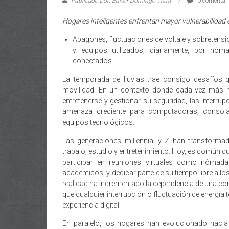
Publicado por: Editor Domingo Trent
0 comentar
Hogares inteligentes enfrentan mayor vulnerabilidad e
Apagones, fluctuaciones de voltaje y sobreten
y equipos utilizados, diariamente, por nóma
conectados.
La temporada de lluvias trae consigo desafíos 
movilidad. En un contexto donde cada vez más ho
entretenerse y gestionar su seguridad, las interrup
amenaza creciente para computadoras, consolas 
equipos tecnológicos.
Las generaciones millennial y Z han transforma
trabajo, estudio y entretenimiento. Hoy, es común q
participar en reuniones virtuales como nómada d
académicos, y dedicar parte de su tiempo libre a l
realidad ha incrementado la dependencia de una cone
que cualquier interrupción o fluctuación de energía t
experiencia digital.
En paralelo, los hogares han evolucionado hacia