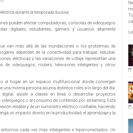
ios
Ne
mi
léctrica durante la temporada lluviosa
To
ca
siones pueden afectar computadoras, consolas de videojuegos
das digitales, estudiantes, gamers y usuarios altamente
Le
que van más allá de las inundaciones o los problemas de
gares dependen de la conectividad para trabajar, estudiar,
ciones eléctricas y las variaciones de voltaje representan una
de videojuegos, routers, televisores inteligentes y otros
do el hogar en un espacio multifuncional donde convergen
ue una misma persona asuma distintos roles a lo largo del día:
igital, asistir a clases en línea o desarrollar proyectos
os videojuegos o al consumo de contenido por streaming. Esta
xión estable y de un suministro eléctrico confiable, haciendo
enga un impacto directo en la productividad, el aprendizaje y la
 entornos cada vez más inteligentes e hiperconectados. Un