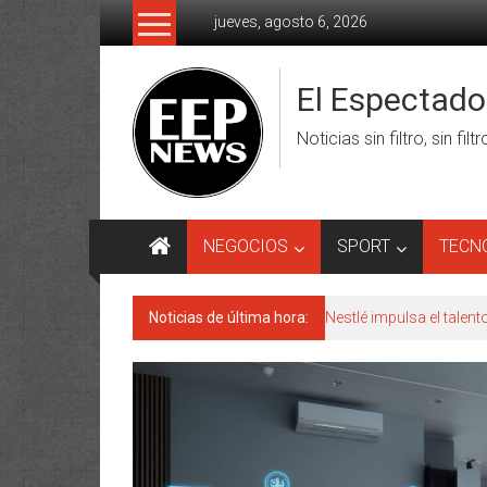
Saltar
jueves, agosto 6, 2026
al
contenido
El Espectad
Noticias sin filtro, sin filt
NEGOCIOS
SPORT
TECN
Noticias de última hora:
Nestlé impulsa el talen