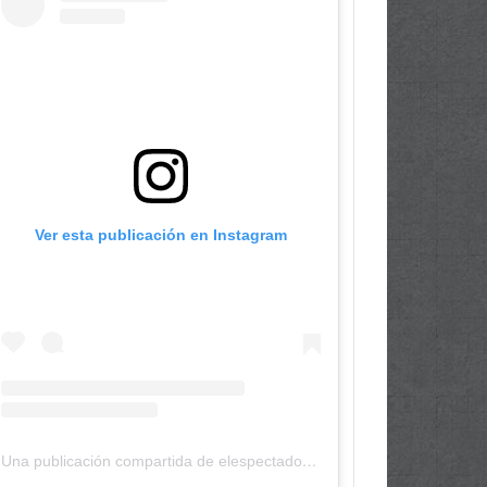
Ver esta publicación en Instagram
Una publicación compartida de elespectadordepanama (@elespectadordepanama)