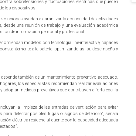
contra sobretensiones y fluctuaciones eléctricas que pueden
de los dispositivos.
as soluciones ayudan a garantizar la continuidad de actividades
s, desde una reunión de trabajo y una evaluación académica
stión de información personal y profesional.
 recomiendan modelos con tecnología line-interactive, capaces
rir constantemente a la batería, optimizando así su desempeño y
ión depende también de un mantenimiento preventivo adecuado.
hogares, los especialistas recomiendan realizar evaluaciones
al y adoptar medidas preventivas que contribuyan a fortalecer la
ncluyan la limpieza de las entradas de ventilación para evitar
s para detectar posibles fugas o signos de deterioro”, señala
talación eléctrica residencial cuente con la capacidad adecuada
ectados”.