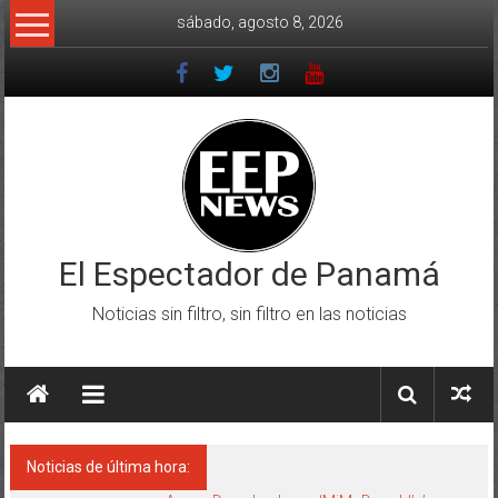
Saltar
sábado, agosto 8, 2026
al
contenido
El Espectador de Panamá
Noticias sin filtro, sin filtro en las noticias
Noticias de última hora: