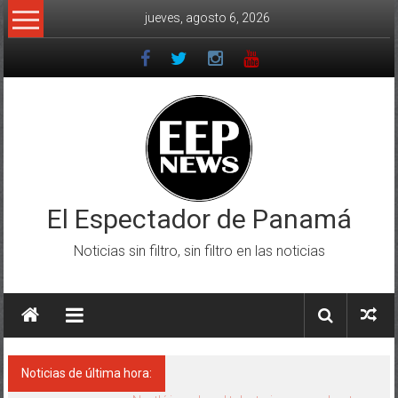
Saltar
jueves, agosto 6, 2026
al
contenido
El Espectador de Panamá
Noticias sin filtro, sin filtro en las noticias
Noticias de última hora: