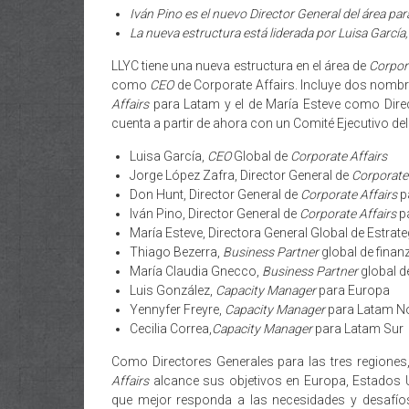
Iván Pino es el nuevo Director General del área par
La nueva estructura está liderada por Luisa García
LLYC tiene una nueva estructura en el área de
Corpor
como
CEO
de Corporate Affairs. Incluye dos nombr
Affairs
para Latam y el de María Esteve como Direct
cuenta a partir de ahora con un Comité Ejecutivo de
Luisa García,
CEO
Global de
Corporate Affairs
Jorge López Zafra, Director General de
Corporate 
Don Hunt, Director General de
Corporate Affairs
p
Iván Pino, Director General de
Corporate Affairs
p
María Esteve, Directora General Global de Estrate
Thiago Bezerra,
Business Partner
global de fina
María Claudia Gnecco,
Business Partner
global d
Luis González,
Capacity Manager
para Europa
Yennyfer Freyre,
Capacity Manager
para Latam N
Cecilia Correa,
Capacity Manager
para Latam Sur
Como Directores Generales para las tres regiones
Affairs
alcance sus objetivos en Europa, Estados U
que mejor responda a las necesidades y desafíos