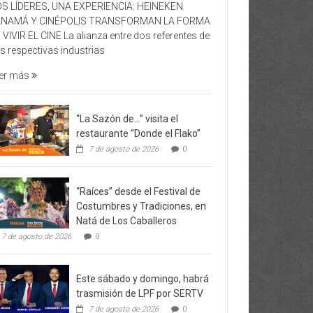
S LÍDERES, UNA EXPERIENCIA: HEINEKEN
ANAMÁ Y CINÉPOLIS TRANSFORMAN LA FORMA
 VIVIR EL CINE La alianza entre dos referentes de
s respectivas industrias
er más
“La Sazón de…” visita el
restaurante “Donde el Flako”
7 de agosto de 2026
0
“Raíces” desde el Festival de
Costumbres y Tradiciones, en
Natá de Los Caballeros
7 de agosto de 2026
0
Este sábado y domingo, habrá
trasmisión de LPF por SERTV
7 de agosto de 2026
0