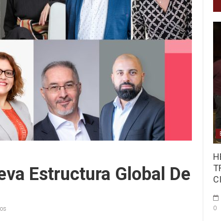
H
T
va Estructura Global De
C
0
ios