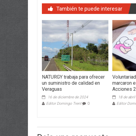
También te puede interesar
NATURGY trabaja para ofrecer
Voluntariad
un suministro de calidad en
marcaron e
Veraguas
Acciones 
16 de diciembre de 2024
18 de abri
Editor Domingo Trent
0
Editor Dom