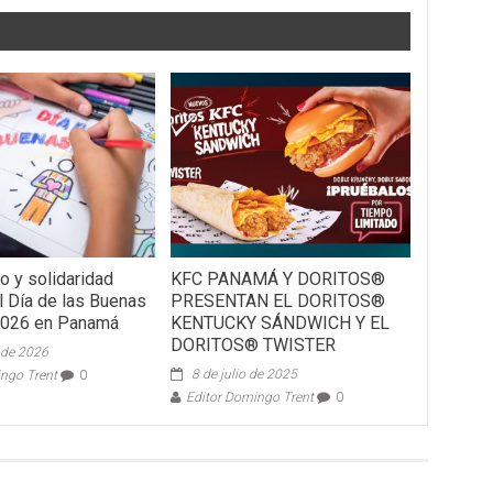
o y solidaridad
KFC PANAMÁ Y DORITOS®
l Día de las Buenas
PRESENTAN EL DORITOS®
2026 en Panamá
KENTUCKY SÁNDWICH Y EL
DORITOS® TWISTER
l de 2026
8 de julio de 2025
ingo Trent
0
Editor Domingo Trent
0